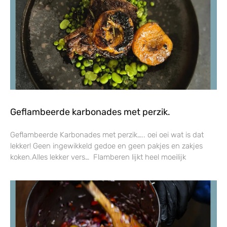
Geflambeerde karbonades met perzik.
Geflambeerde Karbonades met perzik….. oei oei wat is dat
lekker! Geen ingewikkeld gedoe en geen pakjes en zakjes
koken.Alles lekker vers… Flamberen lijkt heel moeilijk