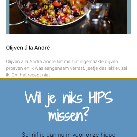
Olijven á la André
Olijven á la André André liet me zijn ingemaakte olijven
proeven en ik was aangenaam verrast, jeetje das lekker, zei
ik. Om het recept niet
Wil je niks HIPS
missen?
Schrijf je dan nu in voor onze hippe