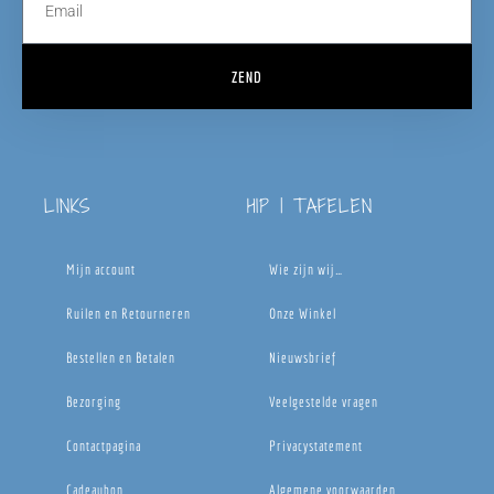
ZEND
LINKS
HIP | TAFELEN
Mijn account
Wie zijn wij…
Ruilen en Retourneren
Onze Winkel
Bestellen en Betalen
Nieuwsbrief
Bezorging
Veelgestelde vragen
Contactpagina
Privacystatement
Cadeaubon
Algemene voorwaarden