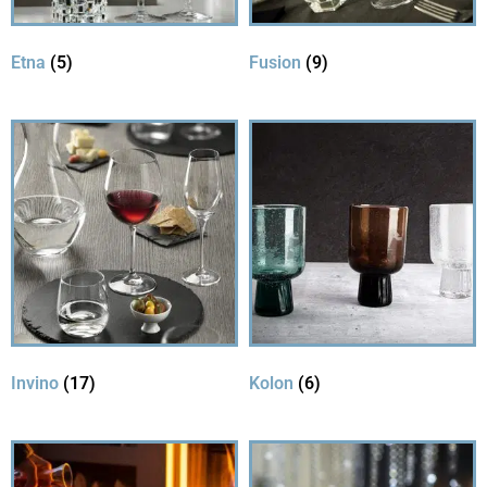
Etna
(5)
Fusion
(9)
Invino
(17)
Kolon
(6)