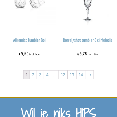
Alkemist Tumbler Bol
Borrel/shot tumbler 8 cl Melodia
€
5,60
€
3,78
incl. btw
incl. btw
1
2
3
4
…
12
13
14
→
Wil je niks HIPS