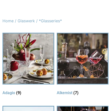
Home
/
Glaswerk
/ *Glasseries*
Adagio
(9)
Alkemist
(7)