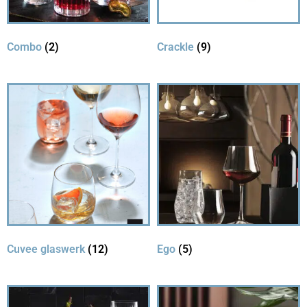
Combo
(2)
Crackle
(9)
Cuvee glaswerk
(12)
Ego
(5)