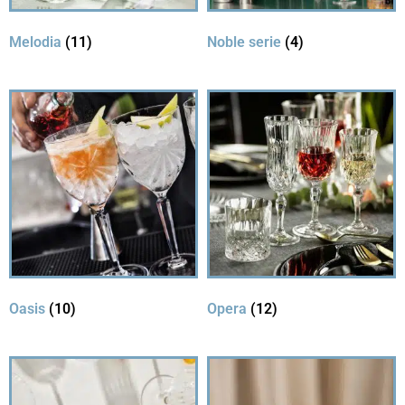
Melodia
(11)
Noble serie
(4)
Oasis
(10)
Opera
(12)