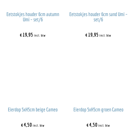
Eetstokjes houder 6cm autumn
Eetstokjes houder 6cm sand Umi –
Umi – set/6
set/6
€
19,95
€
19,95
incl. btw
incl. btw
Eierdop 5xH5cm beige Cameo
Eierdop 5xH5cm groen Cameo
€
4,50
€
4,50
incl. btw
incl. btw