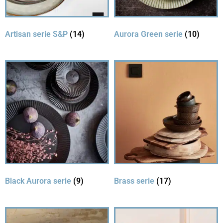
Artisan serie S&P
(14)
Aurora Green serie
(10)
Black Aurora serie
(9)
Brass serie
(17)