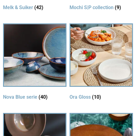
Melk & Suiker
(42)
Mochi S|P collection
(9)
Nova Blue serie
(40)
Ora Gloss
(10)