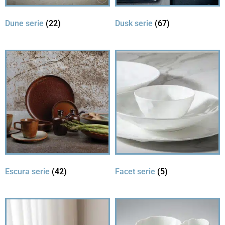
Dune serie
(22)
Dusk serie
(67)
Escura serie
(42)
Facet serie
(5)