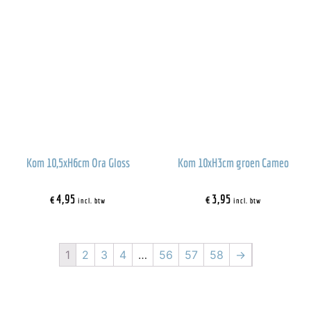
Kom 10,5xH6cm Ora Gloss
Kom 10xH3cm groen Cameo
€
4,95
€
3,95
incl. btw
incl. btw
1
2
3
4
…
56
57
58
→