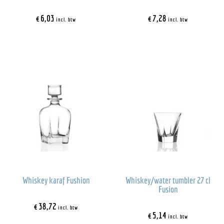
€
6,03
€
7,28
incl. btw
incl. btw
Whiskey karaf Fushion
Whiskey/water tumbler 27 cl
Fusion
€
38,72
incl. btw
€
5,14
incl. btw