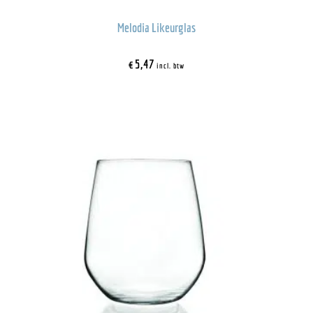
Melodia Likeurglas
€
5,47
incl. btw