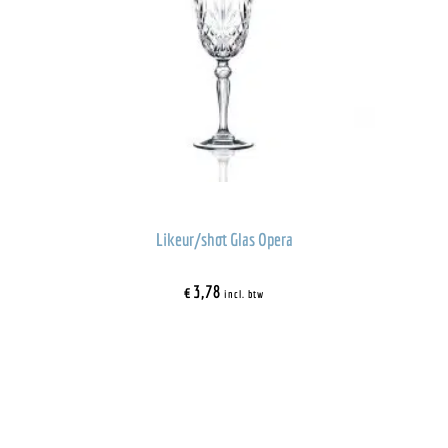
Likeur/shot Glas Opera
€
3,78
incl. btw