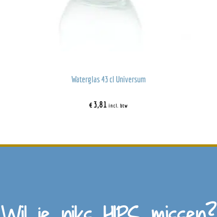
Waterglas 43 cl Universum
€
3,81
incl. btw
Wil je niks HIPS missen?