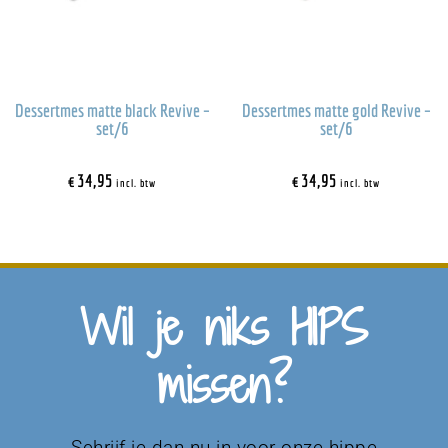
Dessertmes matte black Revive –
Dessertmes matte gold Revive –
set/6
set/6
€
34,95
€
34,95
incl. btw
incl. btw
Wil je niks HIPS
missen?
Schrijf je dan nu in voor onze hippe