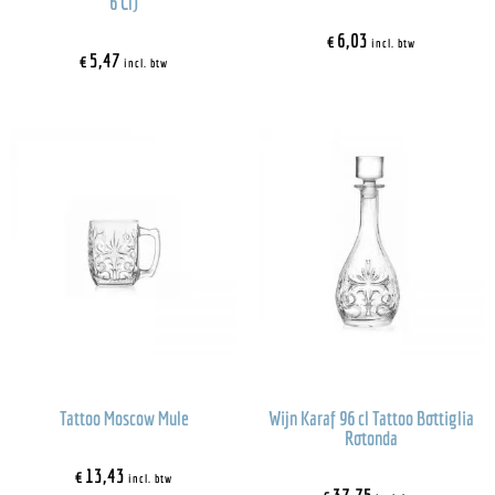
6 Cl)
€
6,03
incl. btw
€
5,47
incl. btw
Tattoo Moscow Mule
Wijn Karaf 96 cl Tattoo Bottiglia
Rotonda
€
13,43
incl. btw