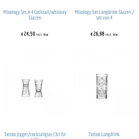
Mixology Set A 4 Cocktail/whiskey
Mixology Set Longdrink Glazen /
Glazen
set van 4
€
24,50
€
26,98
incl. btw
incl. btw
Tattoo Jigger/cocktailglas (3cl En
Tattoo Longdrink