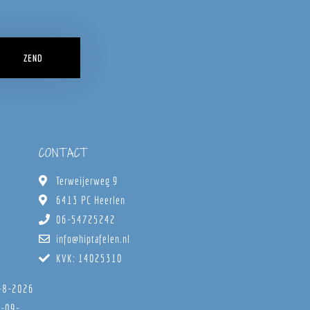
ZEND
CONTACT
Terweijerweg 9
6413 PC Heerlen
06-54725242
info@hiptafelen.nl
KVK: 14025310
8-8-2026
6-09-