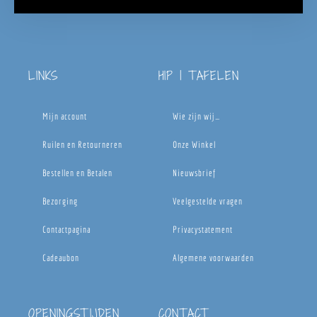
LINKS
HIP | TAFELEN
Mijn account
Wie zijn wij…
Ruilen en Retourneren
Onze Winkel
Bestellen en Betalen
Nieuwsbrief
Bezorging
Veelgestelde vragen
Contactpagina
Privacystatement
Cadeaubon
Algemene voorwaarden
OPENINGSTIJDEN
CONTACT