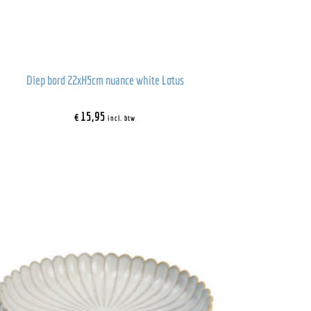
Diep bord 22xH5cm nuance white Lotus
€
15,95
incl. btw