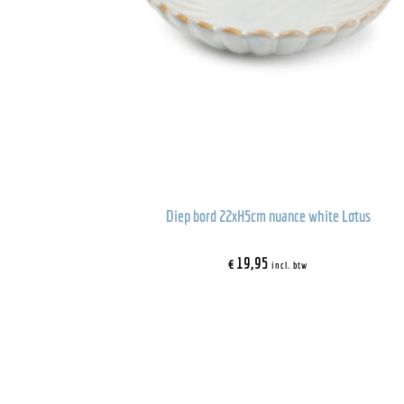
Diep bord 22xH5cm nuance white Lotus
€
19,95
incl. btw