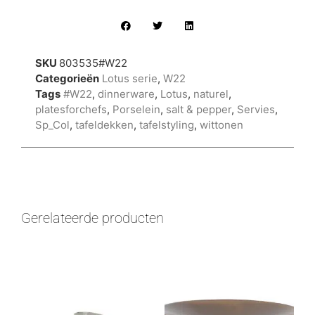
SKU
803535#W22
Categorieën
Lotus serie
,
W22
Tags
#W22
,
dinnerware
,
Lotus
,
naturel
,
platesforchefs
,
Porselein
,
salt & pepper
,
Servies
,
Sp_Col
,
tafeldekken
,
tafelstyling
,
wittonen
Gerelateerde producten