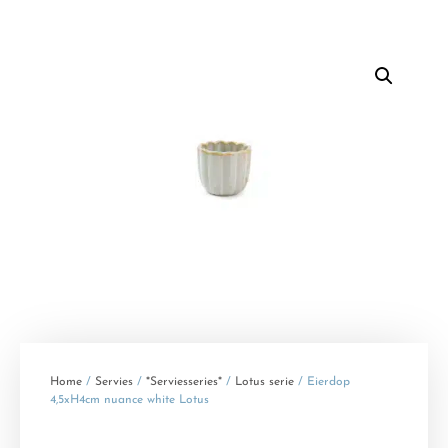
Home
/
Servies
/
*Serviesseries*
/
Lotus serie
/ Eierdop
4,5xH4cm nuance white Lotus