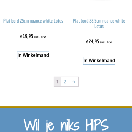
Plat bord 25cm nuance white Lotus
Plat bord 28,5cm nuance white
Lotus
€
19,95
incl. btw
€
24,95
incl. btw
In Winkelmand
In Winkelmand
1
2
→
Wil je niks HIPS