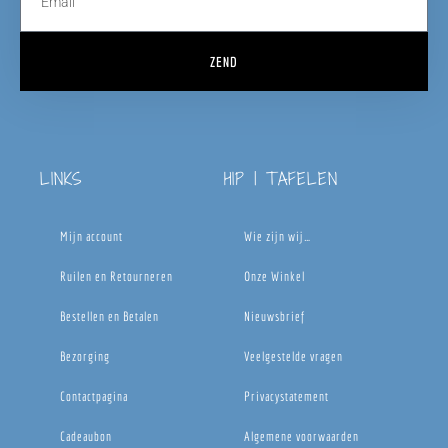
ZEND
LINKS
HIP | TAFELEN
Mijn account
Wie zijn wij…
Ruilen en Retourneren
Onze Winkel
Bestellen en Betalen
Nieuwsbrief
Bezorging
Veelgestelde vragen
Contactpagina
Privacystatement
Cadeaubon
Algemene voorwaarden