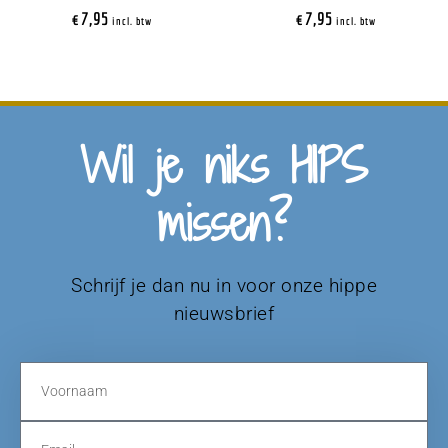
€
7,95
€
7,95
incl. btw
incl. btw
Wil je niks HIPS
missen?
Schrijf je dan nu in voor onze hippe
nieuwsbrief