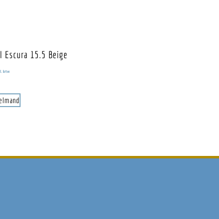
l Escura 15.5 Beige
l. btw
kelmand