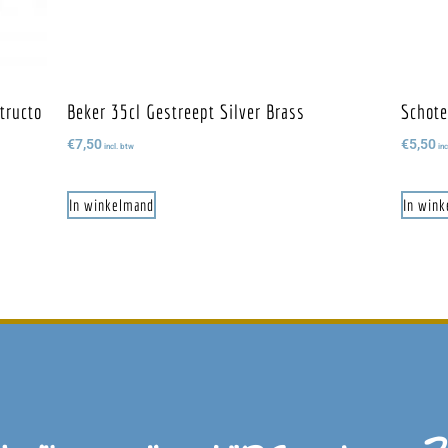
tructo
Beker 35cl Gestreept Silver Brass
Schote
€
7,50
€
5,50
incl. btw
inc
In winkelmand
In win