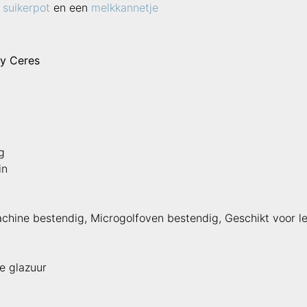
e
suikerpot
en een
melkkannetje
ey Ceres
g
in
chine bestendig, Microgolfoven bestendig, Geschikt voor 
e glazuur