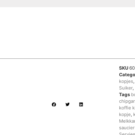
SKU
6
Catego
kopjes
Suiker
,
Tags
b
chipgar
koffie 
kopje
,
Melkka
saucie
Servie