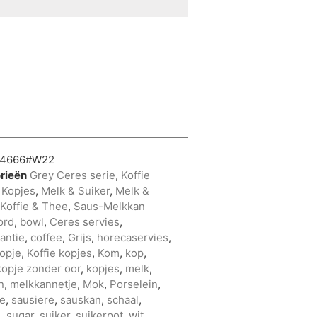
04666#W22
rieën
Grey Ceres serie
,
Koffie
,
Kopjes
,
Melk & Suiker
,
Melk &
Koffie & Thee
,
Saus-Melkkan
ord
,
bowl
,
Ceres servies
,
antie
,
coffee
,
Grijs
,
horecaservies
,
kopje
,
Koffie kopjes
,
Kom
,
kop
,
kopje zonder oor
,
kopjes
,
melk
,
n
,
melkkannetje
,
Mok
,
Porselein
,
re
,
sausiere
,
sauskan
,
schaal
,
s
,
sugar
,
suiker
,
suikerpot
,
wit
,