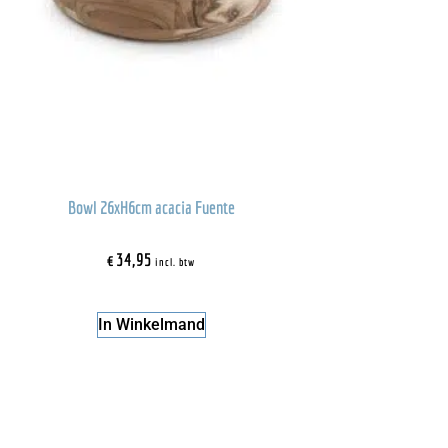
Bowl 26xH6cm acacia Fuente
€
34,95
incl. btw
In Winkelmand