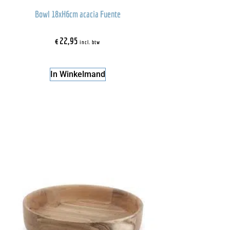
Bowl 18xH6cm acacia Fuente
€
22,95
incl. btw
In Winkelmand