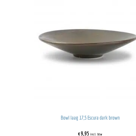
Bowl laag 17,5 Escura dark brown
€
9,95
incl. btw