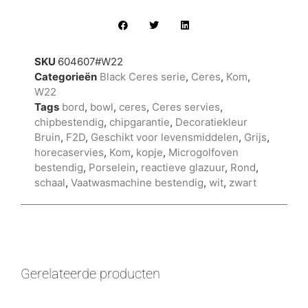
SKU
604607#W22
Categorieën
Black Ceres serie
,
Ceres
,
Kom
,
W22
Tags
bord
,
bowl
,
ceres
,
Ceres servies
,
chipbestendig
,
chipgarantie
,
Decoratiekleur
Bruin
,
F2D
,
Geschikt voor levensmiddelen
,
Grijs
,
horecaservies
,
Kom
,
kopje
,
Microgolfoven
bestendig
,
Porselein
,
reactieve glazuur
,
Rond
,
schaal
,
Vaatwasmachine bestendig
,
wit
,
zwart
Gerelateerde producten