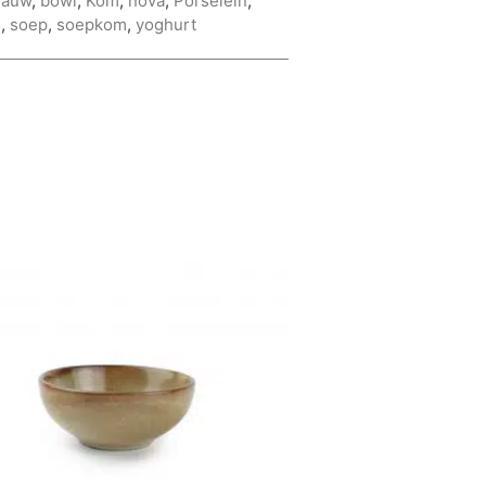
lauw
,
bowl
,
Kom
,
nova
,
Porselein
,
s
,
soep
,
soepkom
,
yoghurt