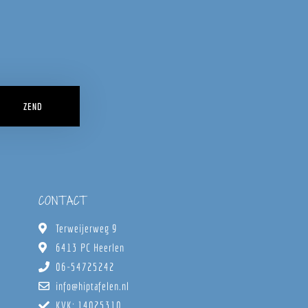
ZEND
CONTACT
Terweijerweg 9
6413 PC Heerlen
06-54725242
info@hiptafelen.nl
KVK: 14025310