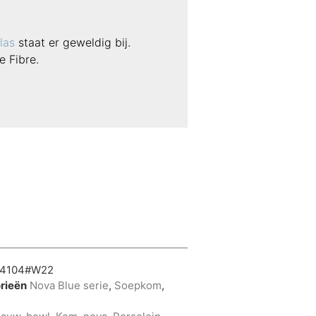
las
staat er geweldig bij.
 Fibre.
4104#W22
rieën
Nova Blue serie
,
Soepkom
,