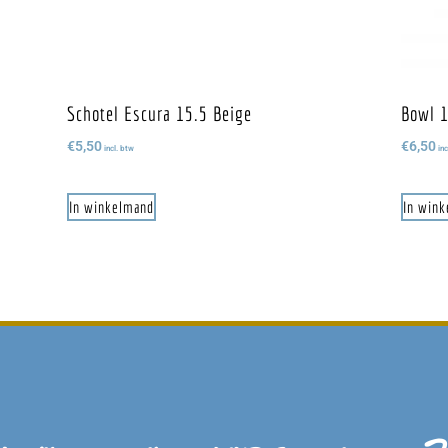
Schotel Escura 15.5 Beige
Bowl 1
€
5,50
€
6,50
incl. btw
inc
In winkelmand
In win