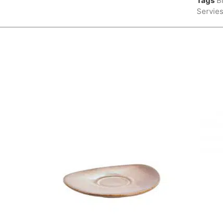
Tags
B
Servie