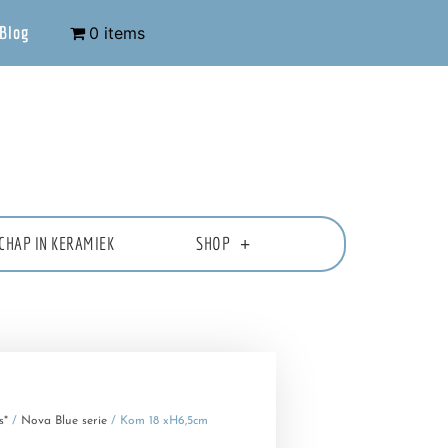
Blog
0 items
CHAP IN KERAMIEK
SHOP
s*
/
Nova Blue serie
/ Kom 18 xH6,5cm