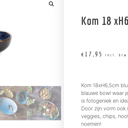
Kom 18 xH6
€
17,95
incl. btw
Kom 18xH6,5cm blu
blauwe bowl waar j
is fotogeniek en id
Door zijn vorm ook 
veggies, chips, noo
noemen!