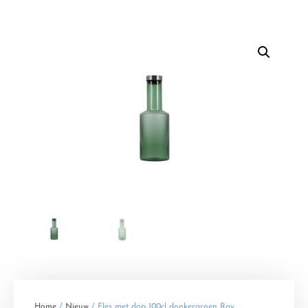
Home
/
Nieuw
/ Fles met dop 100cl donkergroen Ray