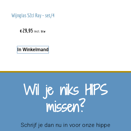
Wijnglas 52cl Ray – set/4
€
29,95
incl. btw
In Winkelmand
Wil je niks HIPS
missen?
Schrijf je dan nu in voor onze hippe