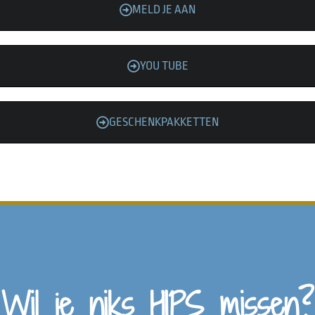
MELD JE AAN
YOU TUBE
GESCHENKPAKKETTEN
Wil je niks HIPS missen?