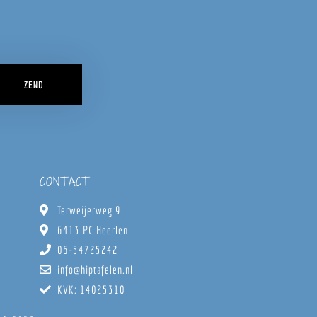
ZEND
CONTACT
Terweijerweg 9
6413 PC Heerlen
06-54725242
info@hiptafelen.nl
KVK: 14025310