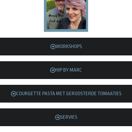
WORKSHOPS
HIP BY MARC
COURGETTE PASTA MET GEROOSTERDE TOMAATJES
SERVIES