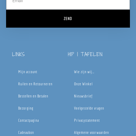
ZEND
LINKS
HIP | TAFELEN
Mijn account
Wie zijn wij…
Ruilen en Retourneren
Onze Winkel
Bestellen en Betalen
Nieuwsbrief
Bezorging
Veelgestelde vragen
Contactpagina
Privacystatement
Cadeaubon
Algemene voorwaarden