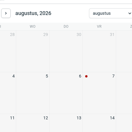
augustus, 2026
augustus
I
WO
DO
VR
28
29
30
31
4
5
6
7
11
12
13
14