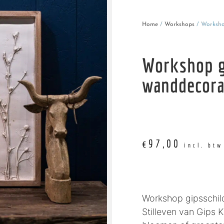
Home
/
Workshops
/ Workshop
Workshop g
wanddecora
€
97,00
incl. btw
Workshop gipsschild
Stilleven van Gips 