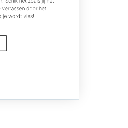
 Schik het zoals jij het
e verrassen door het
p je wordt vies!