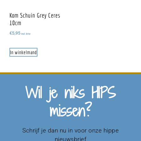
Kom Schuin Grey Ceres
10cm
€
5,95
incl. btw
In winkelmand
Wil je niks HIPS
missen?
Schrijf je dan nu in voor onze hippe
nieuwsbrief