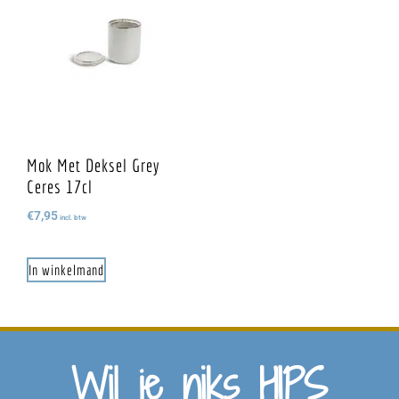
Mok Met Deksel Grey
Ceres 17cl
€
7,95
incl. btw
In winkelmand
Wil je niks HIPS