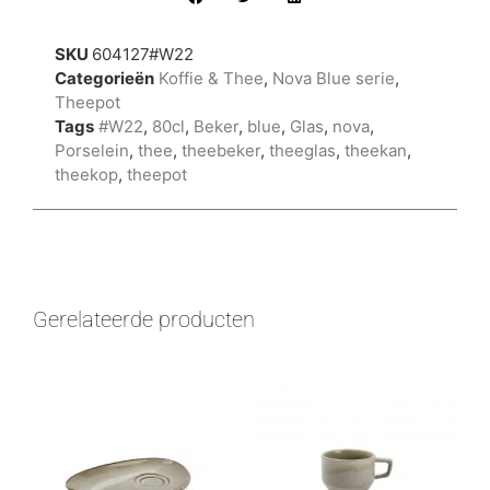
SKU
604127#W22
Categorieën
Koffie & Thee
,
Nova Blue serie
,
Theepot
Tags
#W22
,
80cl
,
Beker
,
blue
,
Glas
,
nova
,
Porselein
,
thee
,
theebeker
,
theeglas
,
theekan
,
theekop
,
theepot
Gerelateerde producten