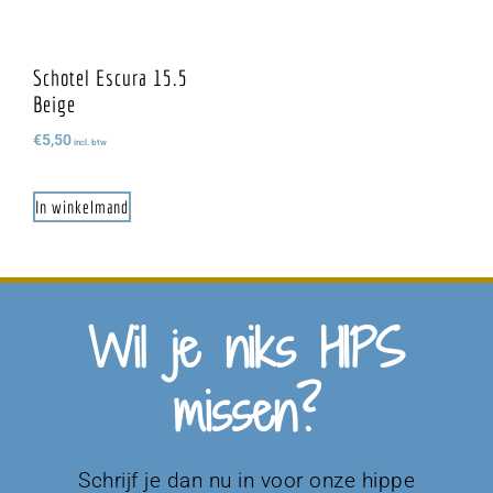
Schotel Escura 15.5
Beige
€
5,50
incl. btw
In winkelmand
Wil je niks HIPS
missen?
Schrijf je dan nu in voor onze hippe