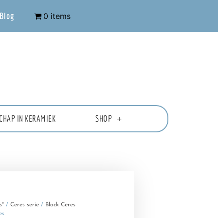
Blog
0 items
CHAP IN KERAMIEK
SHOP
s*
/
Ceres serie
/
Black Ceres
es