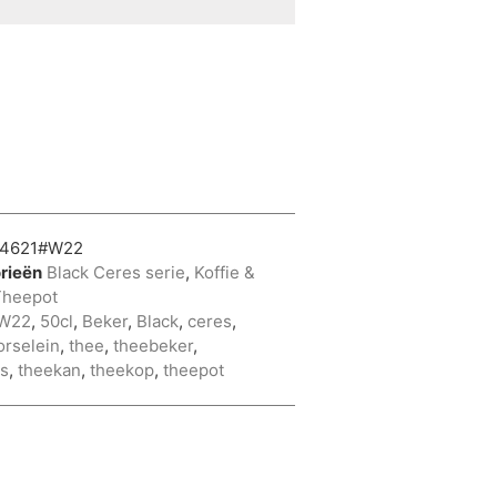
4621#W22
rieën
Black Ceres serie
,
Koffie &
Theepot
W22
,
50cl
,
Beker
,
Black
,
ceres
,
orselein
,
thee
,
theebeker
,
as
,
theekan
,
theekop
,
theepot