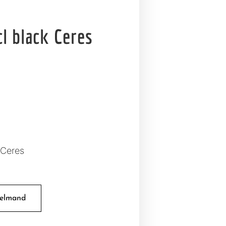
l black Ceres
 Ceres
kelmand