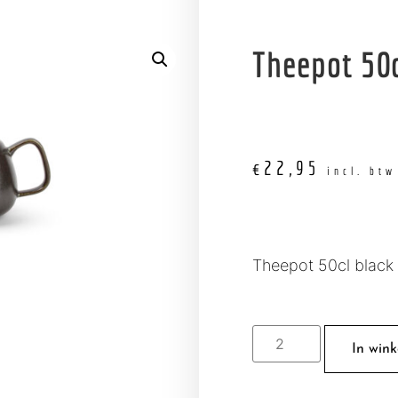
Theepot 50c
€
22,95
incl. btw
Theepot 50cl black
In win