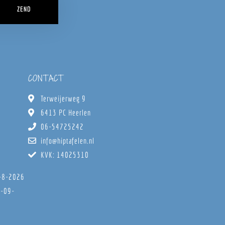
ZEND
CONTACT
Terweijerweg 9
6413 PC Heerlen
06-54725242
info@hiptafelen.nl
KVK: 14025310
8-8-2026
6-09-