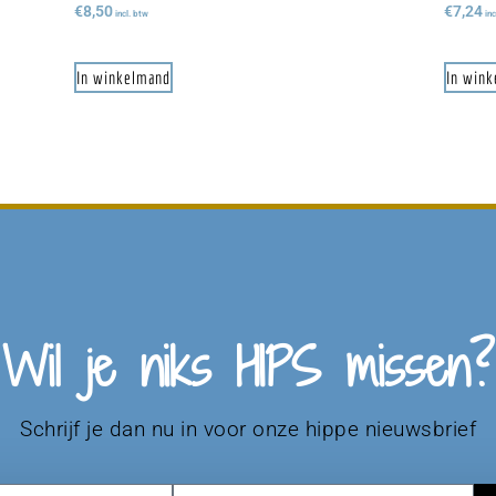
€
8,50
€
7,24
incl. btw
inc
In winkelmand
In win
Wil je niks HIPS missen?
Schrijf je dan nu in voor onze hippe nieuwsbrief