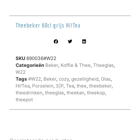
Theebeker 60cl grijs Hi!Tea
SKU
890036#W22
Categorieën
Beker
,
Koffie & Thee
,
Theeglas
,
W22
Tags
#W22
,
Beker
,
cozy
,
gezelligheid
,
Glas
,
Hi!Tea
,
Porselein
,
S|P
,
Tea
,
thee
,
theebeker
,
theedrinken
,
theeglas
,
theekan
,
theekop
,
theepot