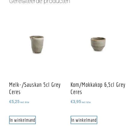
Gerelateerde producten
Melk-/sauskan 5cl Grey
Kom/mokkakop 6,5cl Grey
Ceres
Ceres
€
5,25
€
3,95
incl. btw
incl. btw
In winkelmand
In winkelmand