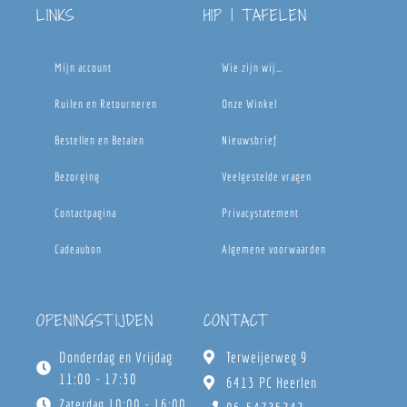
LINKS
HIP | TAFELEN
Mijn account
Wie zijn wij…
Ruilen en Retourneren
Onze Winkel
Bestellen en Betalen
Nieuwsbrief
Bezorging
Veelgestelde vragen
Contactpagina
Privacystatement
Cadeaubon
Algemene voorwaarden
OPENINGSTIJDEN
CONTACT
Donderdag en Vrijdag
Terweijerweg 9
11:00 - 17:30
6413 PC Heerlen
Zaterdag 10:00 - 16:00