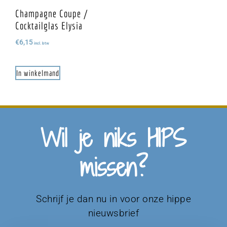
Champagne Coupe /
Cocktailglas Elysia
€
6,15
incl. btw
In winkelmand
Wil je niks HIPS
missen?
Schrijf je dan nu in voor onze hippe
nieuwsbrief