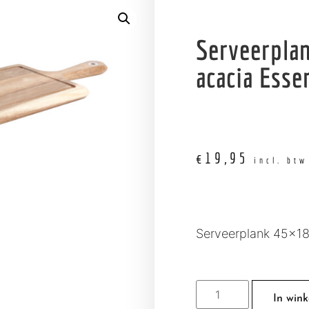
Serveerpla
acacia Esse
€
19,95
incl. btw
Serveerplank 45×18
In win