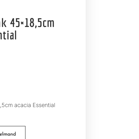
nk 45×18,5cm
ntial
,5cm acacia Essential
kelmand