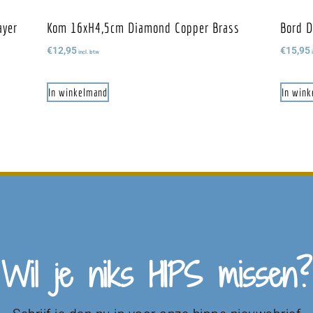
ayer
Kom 16xH4,5cm Diamond Copper Brass
Bord D
€
12,95
€
15,95
incl. btw
i
In winkelmand
In win
Wil je niks HIPS missen?