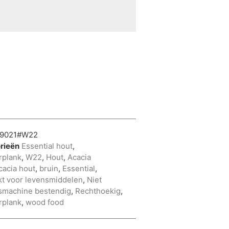
9021#W22
rieën
Essential hout
,
rplank
,
W22
,
Hout
,
Acacia
cacia hout
,
bruin
,
Essential
,
kt voor levensmiddelen
,
Niet
smachine bestendig
,
Rechthoekig
,
rplank
,
wood food