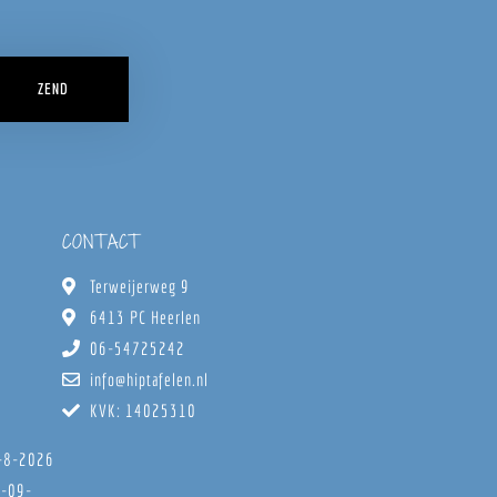
ZEND
CONTACT
Terweijerweg 9
6413 PC Heerlen
06-54725242
info@hiptafelen.nl
KVK: 14025310
8-8-2026
6-09-