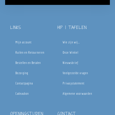
LINKS
HIP | TAFELEN
Mijn account
Wie zijn wij…
Ruilen en Retourneren
Onze Winkel
Bestellen en Betalen
Nieuwsbrief
Bezorging
Veelgestelde vragen
Contactpagina
Privacystatement
Cadeaubon
Algemene voorwaarden
OPENINGSTIJDEN
CONTACT