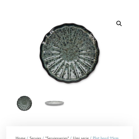
Home
/
Servies
/
*Serviesseries*
/
Umi serie
/ Plat bord 25cm