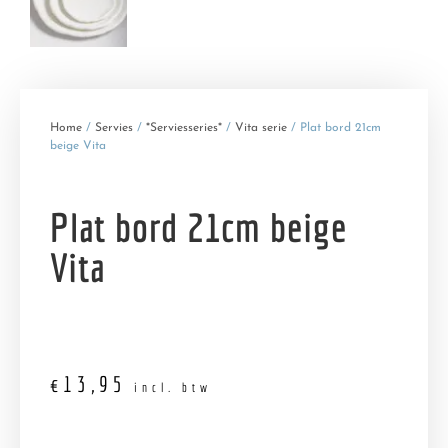
Home
/
Servies
/
*Serviesseries*
/
Vita serie
/ Plat bord 21cm
beige Vita
Plat bord 21cm beige
Vita
€
13,95
incl. btw