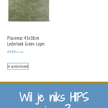
Placemat 43x30cm
Lederlook Groen Layer
€
4,95
incl. btw
In winkelmand
Wil je niks HIPS