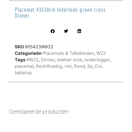
Placemat 43x30cm lederlook groen cross
Dinner
SKU
805423#W22
Categorieën
Placemats & Tafelkleden
,
W22
Tags
#W22
,
Dinner
,
leather look
,
onderlegger
,
placemat
,
Rechthoekig
,
riet
,
Rond
,
Sp_Col
,
tabletop
Gerelateerde producten