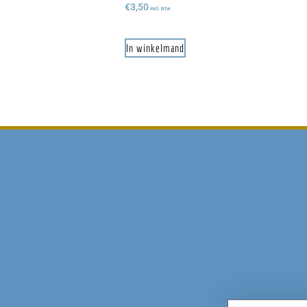
€
3,50
incl. btw
In winkelmand