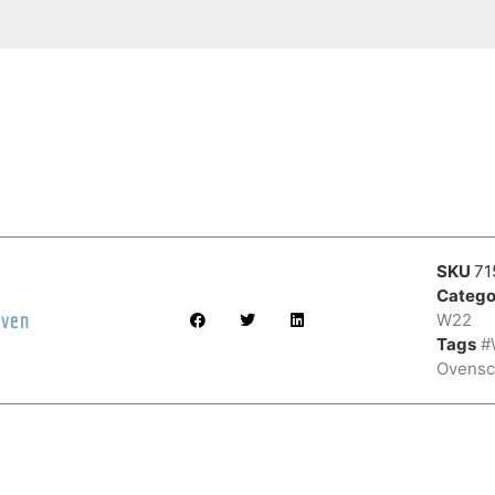
SKU
71
Catego
Oven
W22
Tags
#
Ovensc