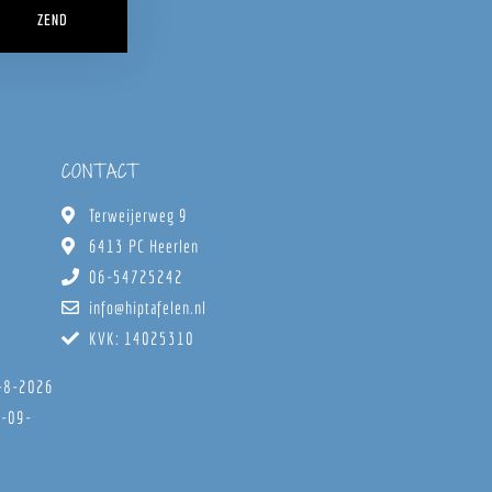
ZEND
CONTACT
Terweijerweg 9
6413 PC Heerlen
06-54725242
info@hiptafelen.nl
KVK: 14025310
8-8-2026
6-09-