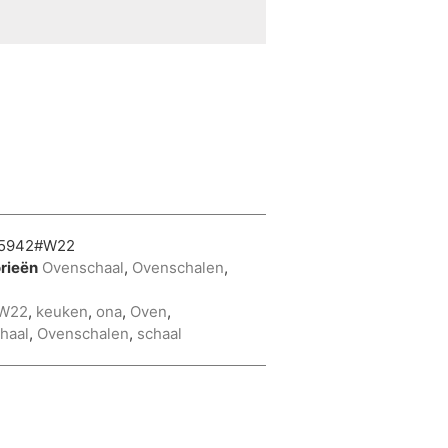
5942#W22
rieën
Ovenschaal
,
Ovenschalen
,
W22
,
keuken
,
ona
,
Oven
,
haal
,
Ovenschalen
,
schaal