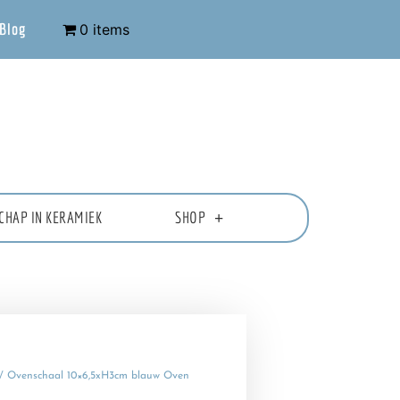
Blog
0 items
CHAP IN KERAMIEK
SHOP
/ Ovenschaal 10×6,5xH3cm blauw Oven