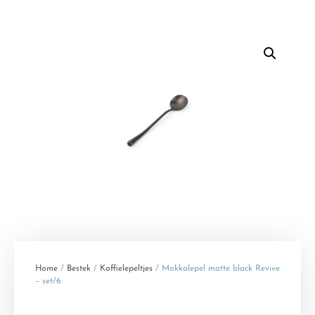
Home
/
Bestek
/
Koffielepeltjes
/ Mokkalepel matte black Revive
– set/6