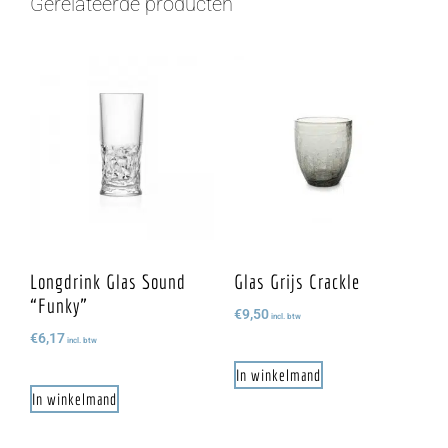
Gerelateerde producten
Longdrink Glas Sound
Glas Grijs Crackle
“Funky”
€
9,50
incl. btw
€
6,17
incl. btw
In winkelmand
In winkelmand