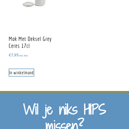
Mok Met Deksel Grey
Ceres 17cl
€
7,95
incl. btw
In winkelmand
Wil je niks HIPS
missen?