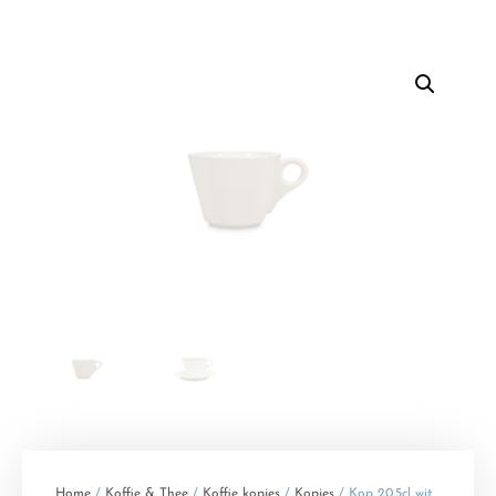
Home
/
Koffie & Thee
/
Koffie kopjes
/
Kopjes
/ Kop 20,5cl wit