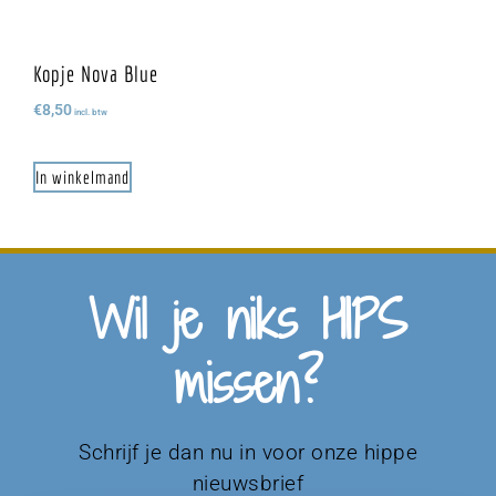
Kopje Nova Blue
€
8,50
incl. btw
In winkelmand
Wil je niks HIPS
missen?
Schrijf je dan nu in voor onze hippe
nieuwsbrief