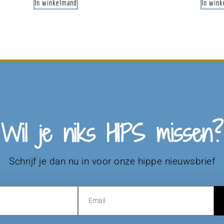
In winkelmand
In win
Wil je niks HIPS missen?
Schrijf je dan nu in voor onze hippe nieuwsbrief