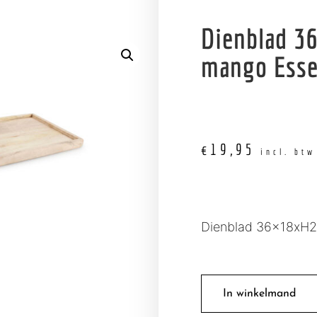
Dienblad 3
mango Esse
€
19,95
incl. btw
Dienblad 36x18xH2
In winkelmand