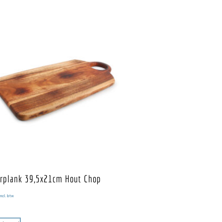
rplank 39,5x21cm Hout Chop
ncl. btw