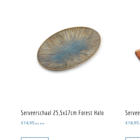
Serveerschaal 25,5x17cm Forest Halo
Servee
€
14,95
€
18,95
incl. btw
i