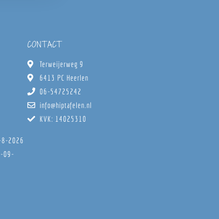
CONTACT
Terweijerweg 9
6413 PC Heerlen
06-54725242
info@hiptafelen.nl
KVK: 14025310
8-8-2026
6-09-