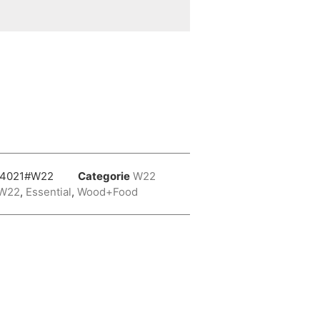
4021#W22
Categorie
W22
W22
,
Essential
,
Wood+Food