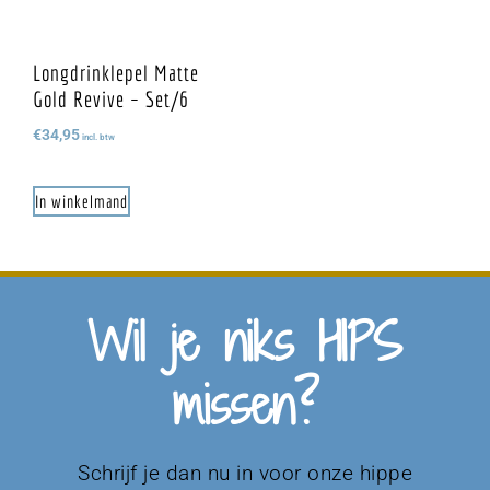
Longdrinklepel Matte
Gold Revive – Set/6
€
34,95
incl. btw
In winkelmand
Wil je niks HIPS
missen?
Schrijf je dan nu in voor onze hippe