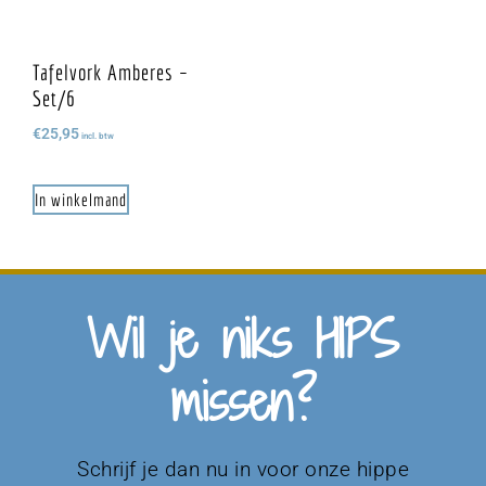
Tafelvork Amberes –
Set/6
€
25,95
incl. btw
In winkelmand
Wil je niks HIPS
missen?
Schrijf je dan nu in voor onze hippe