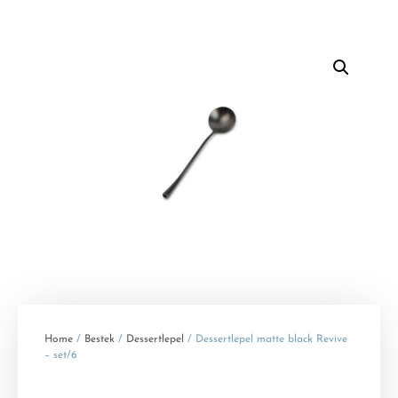
Home
/
Bestek
/
Dessertlepel
/ Dessertlepel matte black Revive
– set/6