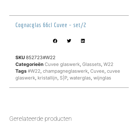
Cognacglas 66cl Cuvee – set/2
SKU
852723#W22
Categorieën
Cuvee glaswerk
,
Glassets
,
W22
Tags
#W22
,
champagneglaswerk
,
Cuvee
,
cuvee
glaswerk
,
kristallijn
,
S|P
,
waterglas
,
wijnglas
Gerelateerde producten