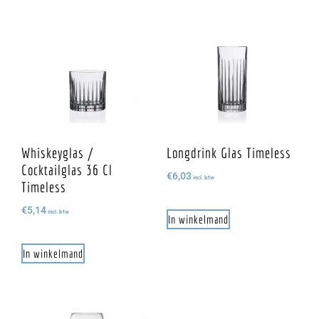
Whiskeyglas /
Longdrink Glas Timeless
Cocktailglas 36 Cl
€
6,03
incl. btw
Timeless
€
5,14
incl. btw
In winkelmand
In winkelmand