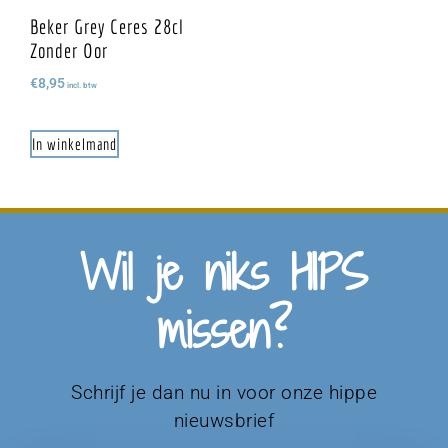
Beker Grey Ceres 28cl
Zonder Oor
€
8,95
incl. btw
In winkelmand
Wil je niks HIPS
missen?
Schrijf je dan nu in voor onze hippe
nieuwsbrief