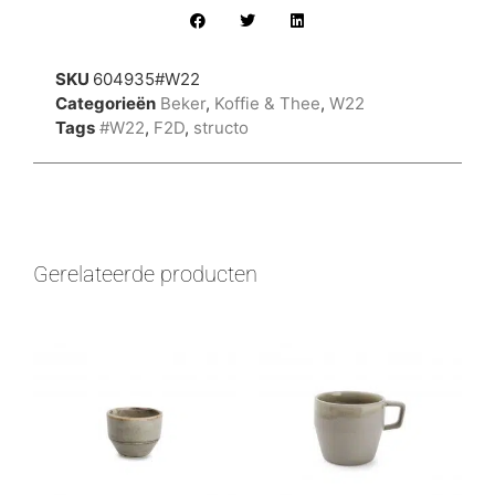
SKU
604935#W22
Categorieën
Beker
,
Koffie & Thee
,
W22
Tags
#W22
,
F2D
,
structo
Gerelateerde producten