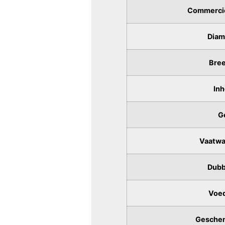
Commercië
Diam
Bree
Inh
G
Vaatwa
Dubb
Voed
Geschen