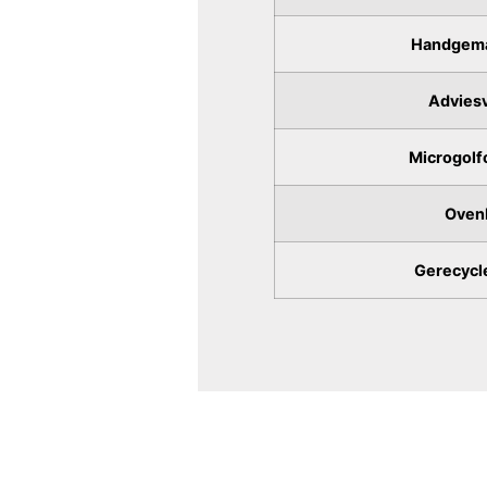
Handgema
Adviesv
Microgolf
Oven
Gerecycle