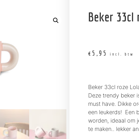
Beker 33cl 
€
5,95
incl. btw
Beker 33cl roze Lol
Deze trendy beker i
must have. Dikke or
een leukerds! Een 
worden, ideaal om j
te maken.. lekker an