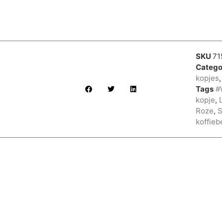
SKU
71
Catego
kopjes
Tags
#
kopje
,
Roze
,
S
koffieb