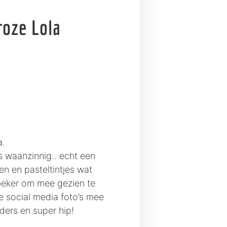
roze Lola
a.
s waanzinnig.. echt een
en en pasteltintjes wat
beker om mee gezien te
e social media foto’s mee
ders en super hip!