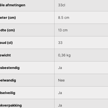
le afmetingen
33cl
eter (cm)
8.5 cm
dte (cm)
13 cm
oud (cl)
33
ewicht
0,36 kg
sbestendig
Ja
elwandig
Nee
selveilig
Ja
kverpakking
Ja