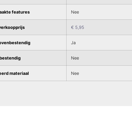
akte features
Nee
erkoopprijs
€ 5,95
ovenbestendig
Ja
bestendig
Nee
erd materiaal
Nee