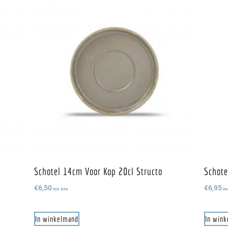
Schotel 14cm Voor Kop 20cl Structo
Schote
€
6,50
€
6,95
incl. btw
inc
In winkelmand
In win