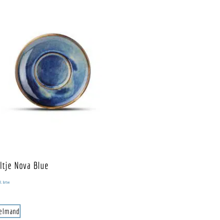
ltje Nova Blue
l. btw
kelmand