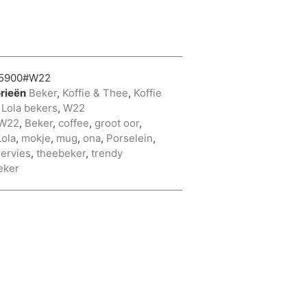
5900#W22
rieën
Beker
,
Koffie & Thee
,
Koffie
,
Lola bekers
,
W22
W22
,
Beker
,
coffee
,
groot oor
,
Lola
,
mokje
,
mug
,
ona
,
Porselein
,
ervies
,
theebeker
,
trendy
eker