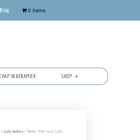
Blog
0 items
CHAP IN KERAMIEK
SHOP
/
Lola bekers
/ Beker 33cl roze Lola