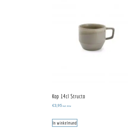
Kop 14cl Structo
€
3,95
incl. btw
In winkelmand