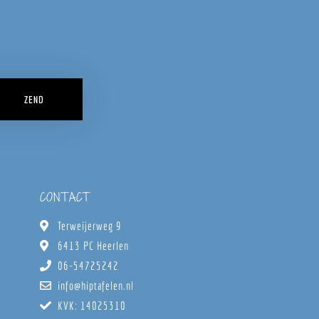
ZEND
CONTACT
Terweijerweg 9
6413 PC Heerlen
06-54725242
info@hiptafelen.nl
KVK: 14025310