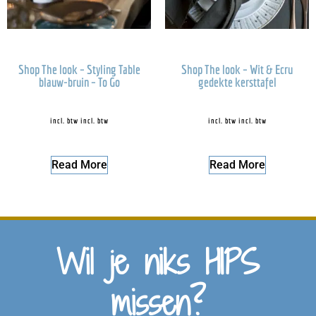
Shop The look – Styling Table
Shop The look – Wit & Ecru
blauw-bruin – To Go
gedekte kersttafel
incl. btw
incl. btw
incl. btw
incl. btw
Read More
Read More
Wil je niks HIPS
missen?