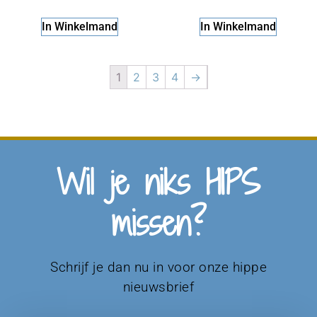
In Winkelmand
In Winkelmand
1
2
3
4
→
Wil je niks HIPS
missen?
Schrijf je dan nu in voor onze hippe
nieuwsbrief