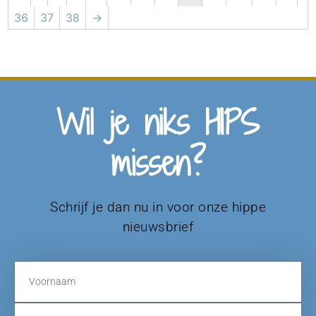
36
37
38
→
Wil je niks HIPS
missen?
Schrijf je dan nu in voor onze hippe
nieuwsbrief