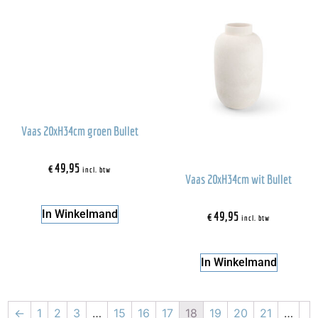
Vaas 20xH34cm groen Bullet
€
49,95
incl. btw
Vaas 20xH34cm wit Bullet
In Winkelmand
€
49,95
incl. btw
In Winkelmand
←
1
2
3
…
15
16
17
18
19
20
21
…