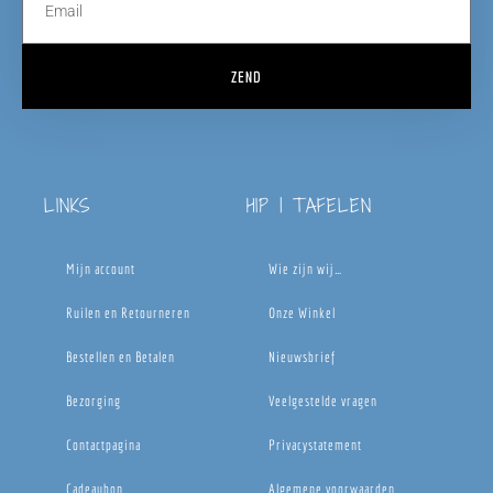
ZEND
LINKS
HIP | TAFELEN
Mijn account
Wie zijn wij…
Ruilen en Retourneren
Onze Winkel
Bestellen en Betalen
Nieuwsbrief
Bezorging
Veelgestelde vragen
Contactpagina
Privacystatement
Cadeaubon
Algemene voorwaarden