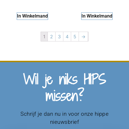
In Winkelmand
In Winkelmand
1
2
3
4
5
→
Wil je niks HIPS
missen?
Schrijf je dan nu in voor onze hippe
nieuwsbrief